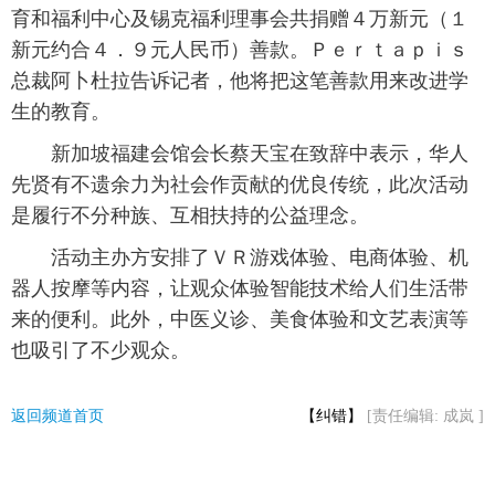
育和福利中心及锡克福利理事会共捐赠４万新元（１
富媒体
摄影
新华广播
新元约合４．９元人民币）善款。Ｐｅｒｔａｐｉｓ
总裁阿卜杜拉告诉记者，他将把这笔善款用来改进学
新华电视中文
新华电视英文
返回PC
生的教育。
新加坡福建会馆会长蔡天宝在致辞中表示，华人
先贤有不遗余力为社会作贡献的优良传统，此次活动
是履行不分种族、互相扶持的公益理念。
活动主办方安排了ＶＲ游戏体验、电商体验、机
器人按摩等内容，让观众体验智能技术给人们生活带
来的便利。此外，中医义诊、美食体验和文艺表演等
也吸引了不少观众。
返回频道首页
【纠错】
[责任编辑: 成岚 ]