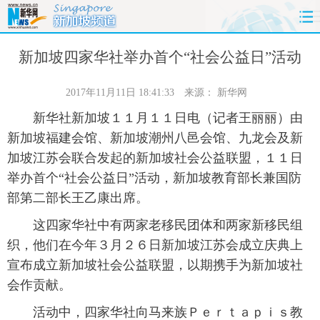
首页
时政
国际
财经
新加坡四家华社举办首个“社会公益日”活动
娱乐
体育
人事
教育
2017年11月11日 18:41:33
来源：
新华网
新华社新加坡１１月１１日电（记者王丽丽）由
时尚
思客
地方
法治
新加坡福建会馆、新加坡潮州八邑会馆、九龙会及新
加坡江苏会联合发起的新加坡社会公益联盟，１１日
港澳
台湾
华人
汽车
举办首个“社会公益日”活动，新加坡教育部长兼国防
部第二部长王乙康出席。
科技
能源
房产
公司
这四家华社中有两家老移民团体和两家新移民组
图片
视频
彩票
食品
织，他们在今年３月２６日新加坡江苏会成立庆典上
宣布成立新加坡社会公益联盟，以期携手为新加坡社
旅游
健康
信息化
数据
会作贡献。
金融
公益
军事
无人机
活动中，四家华社向马来族Ｐｅｒｔａｐｉｓ教