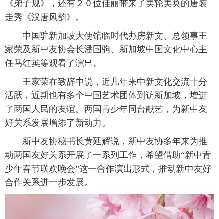
《弟子规》，还有２０位佳丽带来了美轮美奂的唐装
走秀《汉唐风韵》。
富媒体
摄影
新华广播
中国驻新加坡大使馆临时代办房新文、总领事王
新华电视中文
新华电视英文
返回PC
家荣及新中友协会长潘国驹、新加坡中国文化中心主
任马红英等观看了演出。
王家荣在致辞中说，近几年来中新文化交流十分
活跃，近期也有多个中国艺术团体到访新加坡，增进
了两国人民的友谊。两国青少年同台献艺，为新中友
好关系发展增添了新动力。
新中友协秘书长黄延辉说，新中友协多年来为推
动两国友好关系开展了一系列工作，希望借助“新中青
少年春节联欢晚会”这一合作演出形式，推动新中友好
合作关系进一步发展。