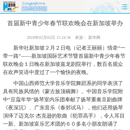
首页
时政
国际
财经
首届新中青少年春节联欢晚会在新加坡举办
娱乐
体育
人事
教育
2018年02月02日 15:24:36
来源：
新华网
新华社新加坡２月２日电（记者王丽丽）情牵“一
时尚
思客
地方
法治
带一路”——新加坡国际艺术节暨首届新中青少年春节
联欢晚会１日晚在新加坡嘉龙剧院举行，数百名观众
港澳
台湾
华人
汽车
在欢声笑语中度过了一个愉快的夜晚。
科技
能源
房产
公司
中国山西师范大学音乐学院舞蹈系的同学表演了
具有民族风情的《蒙古族顶碗舞》。中国音乐学院附
图片
视频
彩票
食品
中“豆蔻年华”扬琴室内乐团奉献了扬琴重奏京剧曲牌
《夜深沉》、广东音乐《春郊试马》，他们还用扬琴
旅游
健康
信息化
数据
演绎了迈克尔·杰克逊的歌曲《犯罪高手》，令人耳目
一新。新加坡富乐艺术团的６０多名小朋友朗诵了
金融
公益
军事
无人机