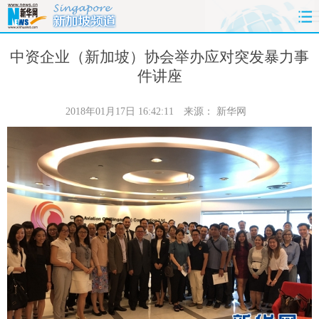
首页
时政
国际
财经
中资企业（新加坡）协会举办应对突发暴力事
件讲座
娱乐
体育
人事
教育
2018年01月17日 16:42:11
来源：
新华网
时尚
思客
地方
法治
港澳
台湾
华人
汽车
科技
能源
房产
公司
图片
视频
彩票
食品
旅游
健康
信息化
数据
金融
公益
军事
无人机