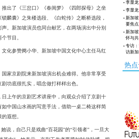
李显龙
推出了《三岔口》《春闺梦》《四郎探母》之坐
李显龙
《锁麟囊》之朱楼选段、《白蛇传》之断桥选段，
新加坡
要焦点
彩声。新加坡演员也同台献艺，在两场演出中分别
新加坡
两个节目。
怀与共
专访：
文化参赞阕小华、新加坡中国文化中心主任马红
访新加
热点
国家京剧院来新加坡演出机会难得。他非常享受
京剧功底很扎实，唱念做打样样出色。
日上午的京剧艺术讲座中，向观众介绍了京剧十
有如中国山水画的写意手法，借助一桌二椅这样简
限的遐想。
说，自己只是戏曲“百花园”的“引领者”，一旦大