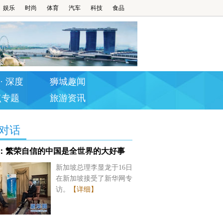
娱乐
时尚
体育
汽车
科技
食品
· 深度
狮城趣闻
点专题
旅游资讯
对话
：繁荣自信的中国是全世界的大好事
新加坡总理李显龙于16日
在新加坡接受了新华网专
访。
【详细】