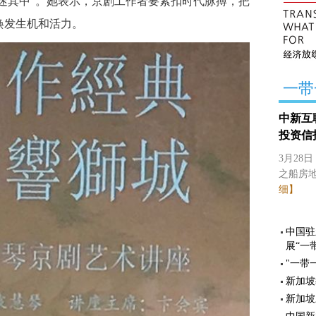
痴迷其中”。她表示，京剧工作者要紧扣时代脉搏，把
焕发生机和活力。
一带
中新互
投资信
3月28
之船房
细】
中国驻
展“一
"一带
新加坡
新加坡