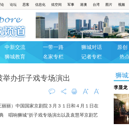
理论
论坛
思客
信息化
炫空间
军事
港澳
台湾
图片
视频
中新交流
一带一路
狮城对话
原创 
狮城教育
名家专栏
记者专栏
热
狮城
坡举办折子戏专场演出
李显龙
评论
打印
字大
字小
丽丽）中国国家京剧院３月３１日和４月１日在
0
典 唱响狮城”折子戏专场演出以及袁慧琴京剧艺
。