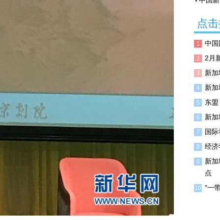
中国新
点击
中国
1
2月
2
新加
3
新加
4
东盟
5
新加
6
国际
7
经济
8
新加
9
点
"一
10