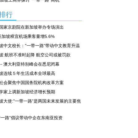
加坡工商界探讨“一带一路”商机
排行
国家京剧院在新加坡举办专场演出
新加坡樟宜机场乘客量增5.6%
坡中文校长："一带一路"带动中文教育升温
坡:航班不准时起降 航空公司或被罚款
－澳大利亚特别峰会在悉尼闭幕
坡连续５年生活成本全球最高
社会聚焦中国国务院机构改革方案
学家上调新加坡经济增长预期
坡大使:"一带一路"是两国未来发展的主要焦
带一路"倡议带动中企在东南亚投资