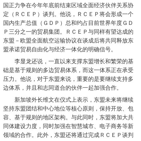
国正力争在今年年底前结束区域全面经济伙伴关系协
富媒体
摄影
新华广播
定（ＲＣＥＰ）谈判。他说，ＲＣＥＰ将会形成一个
国内生产总值（ＧＤＰ）总和约占目前世界年度ＧＤ
新华电视中文
新华电视英文
返回PC
Ｐ三分之一的贸易集团。ＲＣＥＰ与同样有望达成的
东盟－欧盟全面航空运输协议在谈成后将共同释放东
盟承诺贸易自由化与经济一体化的明确信号。
李显龙还说，一直以来支撑东盟增长和繁荣的基
础是基于规则的多边贸易体系，而这一体系正在承受
压力。他说，对于东盟来说，重要的是要继续支持多
边体系，并且和志同道合的伙伴一起加强合作。
新加坡外长维文在仪式上表示，东盟未来将继续
坚持东盟团结和中心地位等核心原则，保持开放、包
容、基于规则的地区架构。与此同时，东盟将加大共
同体建设力度，同时加强在智慧城市、电子商务等新
领域的合作。此外，东盟还将通过完成ＲＣＥＰ谈判