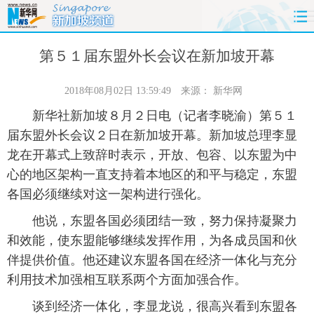
首页
时政
国际
财经
第５１届东盟外长会议在新加坡开幕
娱乐
体育
人事
教育
2018年08月02日 13:59:49
来源：
新华网
新华社新加坡８月２日电（记者李晓渝）第５１
时尚
思客
地方
法治
届东盟外长会议２日在新加坡开幕。新加坡总理李显
龙在开幕式上致辞时表示，开放、包容、以东盟为中
港澳
台湾
华人
汽车
心的地区架构一直支持着本地区的和平与稳定，东盟
各国必须继续对这一架构进行强化。
科技
能源
房产
公司
他说，东盟各国必须团结一致，努力保持凝聚力
图片
视频
彩票
食品
和效能，使东盟能够继续发挥作用，为各成员国和伙
伴提供价值。他还建议东盟各国在经济一体化与充分
旅游
健康
信息化
数据
利用技术加强相互联系两个方面加强合作。
金融
公益
军事
无人机
谈到经济一体化，李显龙说，很高兴看到东盟各