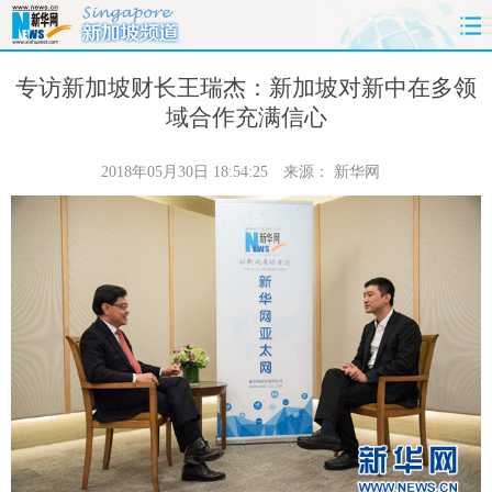
首页
时政
国际
财经
专访新加坡财长王瑞杰：新加坡对新中在多领
域合作充满信心
娱乐
体育
人事
教育
2018年05月30日 18:54:25
来源：
新华网
时尚
思客
地方
法治
港澳
台湾
华人
汽车
科技
能源
房产
公司
图片
视频
彩票
食品
旅游
健康
信息化
数据
金融
公益
军事
无人机