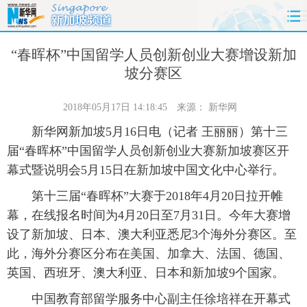
首页
时政
国际
财经
“春晖杯”中国留学人员创新创业大赛增设新加
坡分赛区
娱乐
体育
人事
教育
2018年05月17日 14:18:45
来源：
新华网
时尚
思客
地方
法治
新华网新加坡5月16日电（记者 王丽丽）第十三
届“春晖杯”中国留学人员创新创业大赛新加坡赛区开
港澳
台湾
华人
汽车
幕式暨说明会5月15日在新加坡中国文化中心举行。
科技
能源
房产
公司
第十三届“春晖杯”大赛于2018年4月20日拉开帷
幕，在线报名时间为4月20日至7月31日。今年大赛增
图片
视频
彩票
食品
设了新加坡、日本、澳大利亚悉尼3个海外分赛区。至
此，海外分赛区分布在美国、加拿大、法国、德国、
旅游
健康
信息化
数据
英国、西班牙、澳大利亚、日本和新加坡9个国家。
金融
公益
军事
无人机
中国教育部留学服务中心副主任徐培祥在开幕式