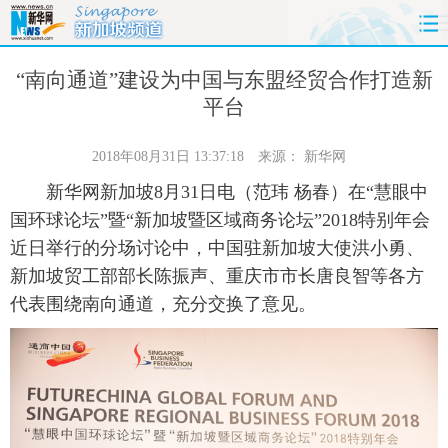
首页
时政
国际
财经
“南向通道”建设为中国与东盟经贸合作打造新
平台
娱乐
体育
人事
教育
2018年08月31日 13:37:18
来源：
新华网
时尚
思客
地方
法治
新华网新加坡8月31日电（范玮 杨春）在“慧眼中
国环球论坛”暨“新加坡暨区域商务论坛”2018特别年会
港澳
台湾
华人
汽车
近日举行的分场讨论中，中国驻新加坡大使洪小勇、
新加坡贸工部部长陈振声、重庆市市长唐良智等各方
科技
能源
房产
公司
代表围绕南向通道，充分交换了意见。
图片
视频
彩票
食品
旅游
健康
信息化
数据
金融
公益
军事
无人机