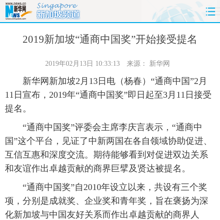
首页
时政
国际
财经
2019新加坡“通商中国奖”开始接受提名
娱乐
体育
人事
教育
2019年02月13日 10:33:13
来源：
新华网
新华网新加坡2月13日电（杨春）“通商中国”2月
时尚
思客
地方
法治
11日宣布，2019年“通商中国奖”即日起至3月11日接受
提名。
港澳
台湾
华人
汽车
“通商中国奖”评委会主席李庆言表示，“通商中
科技
能源
房产
公司
国”这个平台，见证了中新两国在各自领域协助促进、
互信互惠和深度交流。期待能够看到对促进双边关系
图片
视频
彩票
食品
和友谊作出卓越贡献的商界巨擘及贤达被提名。
“通商中国奖”自2010年设立以来，共设有三个奖
旅游
健康
信息化
数据
项，分别是成就奖、企业奖和青年奖，旨在褒扬为深
金融
公益
军事
无人机
化新加坡与中国友好关系而作出卓越贡献的商界人