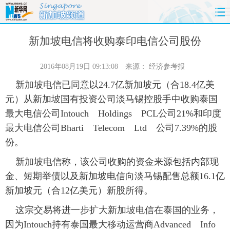
首页
时政
国际
财经
新加坡电信将收购泰印电信公司股份
娱乐
体育
人事
教育
2016年08月19日 09:13:08
来源：
经济参考报
新加坡电信已同意以24.7亿新加坡元（合18.4亿美
时尚
思客
地方
法治
元）从新加坡国有投资公司淡马锡控股手中收购泰国
最大电信公司Intouch Holdings PCL公司21%和印度
港澳
台湾
华人
汽车
最大电信公司Bharti Telecom Ltd 公司7.39%的股
份。
科技
能源
房产
公司
新加坡电信称，该公司收购的资金来源包括内部现
图片
视频
彩票
食品
金、短期举债以及新加坡电信向淡马锡配售总额16.1亿
新加坡元（合12亿美元）新股所得。
旅游
健康
信息化
数据
这宗交易将进一步扩大新加坡电信在泰国的业务，
金融
公益
军事
无人机
因为Intouch持有泰国最大移动运营商Advanced Info