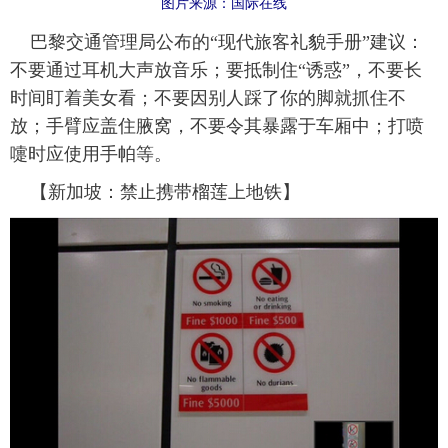
图片来源：国际在线
巴黎交通管理局公布的“现代旅客礼貌手册”建议：
不要通过耳机大声放音乐；要抵制住“诱惑”，不要长
时间盯着美女看；不要因别人踩了你的脚就抓住不
放；手臂应盖住腋窝，不要令其暴露于车厢中；打喷
嚏时应使用手帕等。
【新加坡：禁止携带榴莲上地铁】