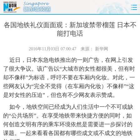
首页
时政
国际
财经
各国地铁礼仪面面观：新加坡禁带榴莲 日本不
能打电话
娱乐
体育
人事
教育
2016年11月03日 07:00:47
来源：
新华网
时尚
思客
地方
法治
近日，日本东急电铁推出的一则广告，在网上引发
了很大争议。该广告以“大城市的女性都很美，但有时
港澳
台湾
华人
汽车
却不像样”为标语，呼吁不要在车厢内化妆。对此，一
些网友认为“完全不觉得（在车厢内化妆）不像样”“这
科技
能源
房产
公司
是对女性的压迫”，但也有不少网友表示赞成。
图片
视频
彩票
食品
如今，地铁空间已经成为人们生活中一个不可或缺
的“公共场所”。在享受地铁带来快捷方便的同时，如
旅游
健康
信息化
数据
何创造文明有序的乘车环境依然是需要进一步探讨的
课题。一起来看看各国都有哪些成文或不成文的地铁
金融
公益
军事
无人机