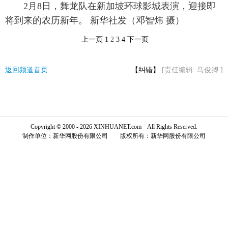
2月8日，舞龙队在新加坡环球影城表演，迎接即
富媒体
摄影
新华广播
将到来的农历新年。 新华社发（邓智炜 摄）
上一页
1
2
3
4
下一页
新华电视中文
新华电视英文
返回PC
返回频道首页
【纠错】
[责任编辑: 马俊卿 ]
Copyright © 2000 - 2026 XINHUANET.com All Rights Reserved.
制作单位：新华网股份有限公司 版权所有：新华网股份有限公司