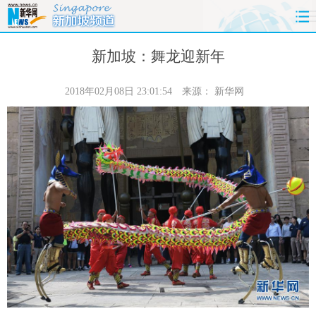
首页
时政
国际
财经
新加坡：舞龙迎新年
娱乐
体育
人事
教育
2018年02月08日 23:01:54
来源：
新华网
时尚
思客
地方
法治
港澳
台湾
华人
汽车
科技
能源
房产
公司
图片
视频
彩票
食品
旅游
健康
信息化
数据
金融
公益
军事
无人机