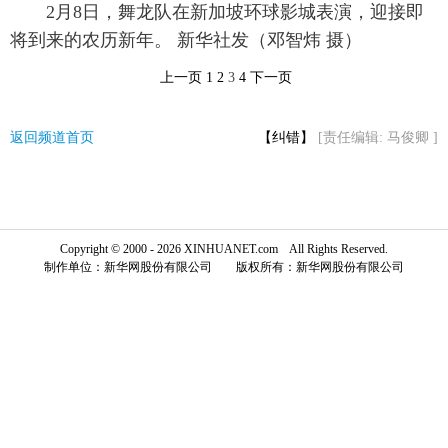
2月8日，舞龙队在新加坡环球影城表演，迎接即
富媒体
摄影
新华广播
将到来的农历新年。 新华社发（邓智炜 摄）
上一页
1
2
3
4
下一页
新华电视中文
新华电视英文
返回PC
返回频道首页
【纠错】
[责任编辑: 马俊卿 ]
Copyright © 2000 - 2026 XINHUANET.com All Rights Reserved.
制作单位：新华网股份有限公司 版权所有：新华网股份有限公司