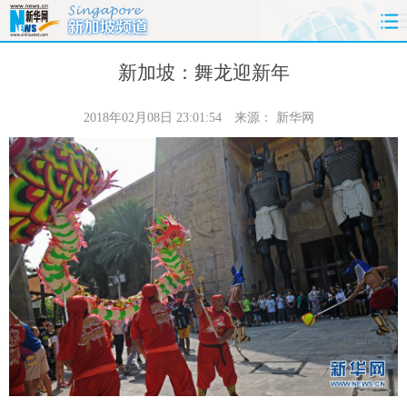
首页
时政
国际
财经
新加坡：舞龙迎新年
娱乐
体育
人事
教育
2018年02月08日 23:01:54
来源：
新华网
时尚
思客
地方
法治
港澳
台湾
华人
汽车
科技
能源
房产
公司
图片
视频
彩票
食品
旅游
健康
信息化
数据
金融
公益
军事
无人机