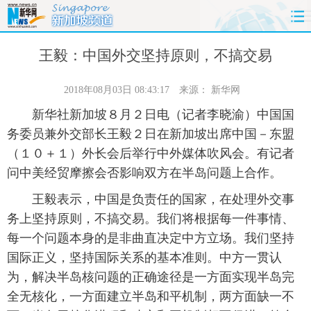
首页
时政
国际
财经
王毅：中国外交坚持原则，不搞交易
娱乐
体育
人事
教育
2018年08月03日 08:43:17
来源：
新华网
新华社新加坡８月２日电（记者李晓渝）中国国
时尚
思客
地方
法治
务委员兼外交部长王毅２日在新加坡出席中国－东盟
（１０＋１）外长会后举行中外媒体吹风会。有记者
港澳
台湾
华人
汽车
问中美经贸摩擦会否影响双方在半岛问题上合作。
科技
能源
房产
公司
王毅表示，中国是负责任的国家，在处理外交事
务上坚持原则，不搞交易。我们将根据每一件事情、
图片
视频
彩票
食品
每一个问题本身的是非曲直决定中方立场。我们坚持
国际正义，坚持国际关系的基本准则。中方一贯认
旅游
健康
信息化
数据
为，解决半岛核问题的正确途径是一方面实现半岛完
全无核化，一方面建立半岛和平机制，两方面缺一不
金融
公益
军事
无人机