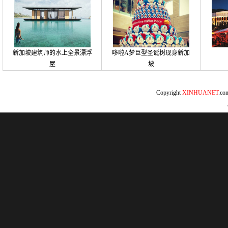
新加坡建筑师的水上全景漂浮
哆啦A梦巨型圣诞树现身新加
屋
坡
Copyright
XINHUANET
.c