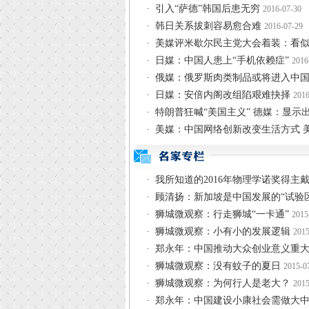
·
引入“萨德”韩国后患无穷
2016-07-30
·
韩日关系拔刺容易愈合难
2016-07-29
·
美媒评米歇尔民主党大会着装：看
·
日媒：中国人患上“手机依赖症”
2016
·
俄媒：俄罗斯肉类制品或将进入中
·
日媒：安倍内阁改组陷艰难抉择
2016
·
特朗普狂喊“美国主义” 德媒：显示
·
美媒：中国网络创新改变生活方式 美
·
我所知道的2016年物理学诺奖得主戴
·
顾清扬：新加坡是中国发展的“试验区
·
狮城微观察：行走狮城“一卡通”
2015
·
狮城微观察：小有小的发展逻辑
2015
·
郑永年：中国推动大众创业意义重
·
狮城微观察：没有蚊子的夏日
2015-0
·
狮城微观察：为何行人是老大？
2015
·
郑永年：中国建设小康社会需做大