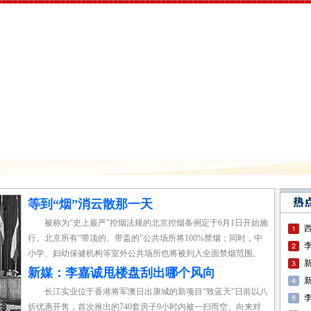
等到“烟”消云散那一天
被称为“史上最严”控烟法规的北京控烟条例定于6月1日开始施
行。北京所有“带顶的、带盖的”公共场所将100%禁烟；同时，中
小学、妇幼保健机构等室外公共场所也将被列入全面禁烟范围。
新媒：李嘉诚甩楼盘刮出哪个风向
长江实业位于香港将军澳日出康城的新项目“致蓝天”日前以八
折优惠开售，首次推出的740套房子9小时内被一扫而空。向来对