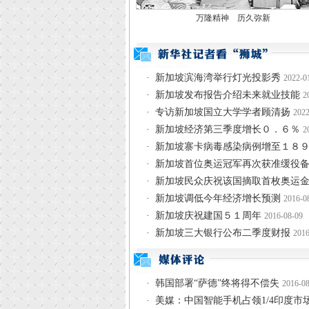
万隆精神 历久弥新
·
新加坡滨海湾举行灯光投影秀
2022-0
·
新加坡发布报告介绍未来就业技能
2
·
专访新加坡国立大学学者顾清扬
2022
·
新加坡经济第三季度增长０．６％
2
·
新加坡寨卡病毒感染病例增至１８
·
新加坡首位奥运冠军再次获准缓役
·
新加坡民众庆祝该国摘取首枚奥运
·
新加坡调低今年经济增长预测
2016-0
·
新加坡庆祝建国５１周年
2016-08-09
·
新加坡三大银行公布二季度财报
2016
·
韩国部署“萨德”终将得不偿失
2016-08
·
美媒：中国智能手机占领1/4印度市