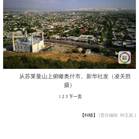
从苏莱曼山上俯瞰奥什市。新华社发（凌关胜
摄）
1
2
3
下一页
【纠错】
[责任编辑: 钟玉岚 ]