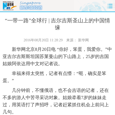
首页
时政
国际
财经
“一带一路”全球行 | 吉尔吉斯圣山上的中国情
缘
娱乐
体育
人事
教育
2016年08月20日 11:28:29
来源：
新华网
时尚
思客
地方
法治
新华网北京8月20日电 “你好，笨蛋，我爱你。”中
亚吉尔吉斯斯坦国苏莱曼山的下山路上，25岁的吉国
港澳
台湾
华人
汽车
姑娘阿依达用中文对记者说。
科技
能源
房产
公司
幸福来得太突然，记者有点懵：“呃，确实是笨
蛋。”
图片
视频
彩票
食品
几分钟前，不懂俄语，也不会吉语的记者，还在
不多的游人中苦寻采访对象。姑娘牵着7岁的妹妹走
旅游
健康
信息化
数据
过，用英语打了声招呼，记者赶紧抓住机会上前问上
金融
公益
军事
无人机
几句。