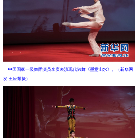
中国国家一级舞蹈演员李庚表演现代独舞《墨意山水》。（新华网
发 王应耀摄）