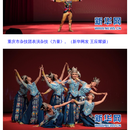
重庆市杂技团表演杂技《力量》。（新华网发 王应耀摄）