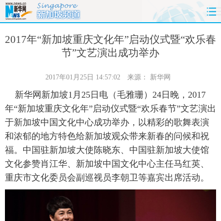
首页
时政
国际
财经
2017年“新加坡重庆文化年”启动仪式暨“欢乐春
节”文艺演出成功举办
娱乐
体育
人事
教育
2017年01月25日 14:57:02
来源：
新华网
时尚
思客
地方
法治
新华网新加坡1月25日电（毛雅珊）24日晚，2017
年“新加坡重庆文化年”启动仪式暨“欢乐春节”文艺演出
港澳
台湾
华人
汽车
于新加坡中国文化中心成功举办，以精彩的歌舞表演
和浓郁的地方特色给新加坡观众带来新春的问候和祝
科技
能源
房产
公司
福。中国驻新加坡大使陈晓东、中国驻新加坡大使馆
图片
视频
彩票
食品
文化参赞肖江华、新加坡中国文化中心主任马红英、
重庆市文化委员会副巡视员李朝卫等嘉宾出席活动。
旅游
健康
信息化
数据
金融
公益
军事
无人机