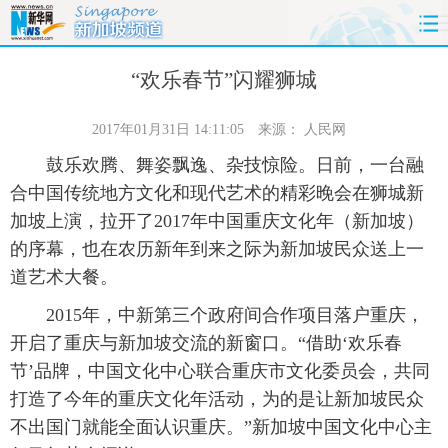
首页
时政
国际
财经
“欢乐春节”闪耀狮城
娱乐
体育
人事
教育
2017年01月31日 14:11:05
来源：
人民网
鼓乐欢腾、舞姿飘逸、杂技惊险。日前，一台融
时尚
思客
地方
法治
合中国传统地方文化和现代艺术的精彩晚会在狮城新
加坡上演，拉开了2017年中国重庆文化年（新加坡）
港澳
台湾
华人
汽车
的序幕，也在农历新年到来之际为新加坡民众送上一
道艺术大餐。
科技
能源
房产
公司
2015年，中新第三个政府间合作项目落户重庆，
图片
视频
彩票
食品
开启了重庆与新加坡交流的新窗口。“借助‘欢乐春
节’品牌，中国文化中心联合重庆市文化委员会，共同
旅游
健康
信息化
数据
打造了今年的重庆文化年活动，为的是让新加坡民众
不出国门就能全面认识重庆。”新加坡中国文化中心主
金融
公益
军事
无人机