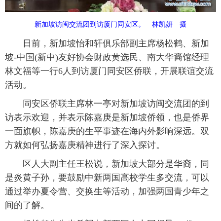
富媒体
摄影
新华广播
新加坡访闽交流团到访厦门同安区。 林凯妍 摄
新华电视中文
新华电视英文
返回PC
日前，新加坡怡和轩俱乐部副主席杨松鹤、新加
坡-中国(新中)友好协会财政黄选民、南大华裔馆经理
林文福等一行6人到访厦门同安区侨联，开展联谊交流
活动。
同安区侨联主席林一亭对新加坡访闽交流团的到
访表示欢迎，并表示陈嘉庚是新加坡侨领，也是侨界
一面旗帜，陈嘉庚的生平事迹在海内外影响深远。双
方就如何弘扬嘉庚精神进行了深入探讨。
区人大副主任王松说，新加坡大部分是华裔，同
是炎黄子孙，要鼓励中新两国高校学生多交流，可以
通过举办夏令营、交换生等活动，加强两国青少年之
间的了解。