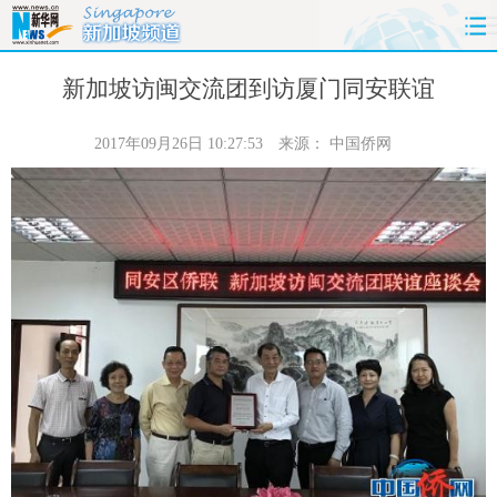
首页
时政
国际
财经
新加坡访闽交流团到访厦门同安联谊
娱乐
体育
人事
教育
2017年09月26日 10:27:53
来源：
中国侨网
时尚
思客
地方
法治
港澳
台湾
华人
汽车
科技
能源
房产
公司
图片
视频
彩票
食品
旅游
健康
信息化
数据
金融
公益
军事
无人机