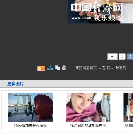
1
2
支持键盘翻页 ←左 右→
分享到：
更多图片
Hebe新加坡开心搞怪
徐若瑄新加坡剖腹产子
圣淘