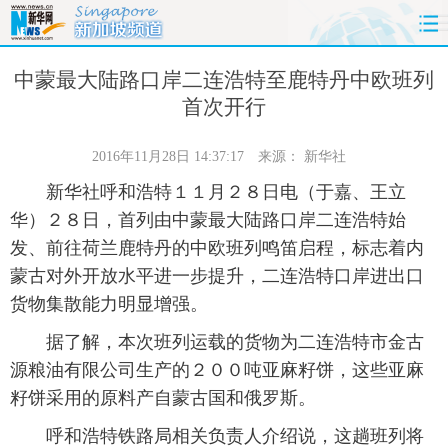
首页
时政
国际
财经
中蒙最大陆路口岸二连浩特至鹿特丹中欧班列
首次开行
娱乐
体育
人事
教育
2016年11月28日 14:37:17
来源：
新华社
时尚
思客
地方
法治
新华社呼和浩特１１月２８日电（于嘉、王立
华）２８日，首列由中蒙最大陆路口岸二连浩特始
港澳
台湾
华人
汽车
发、前往荷兰鹿特丹的中欧班列鸣笛启程，标志着内
蒙古对外开放水平进一步提升，二连浩特口岸进出口
科技
能源
房产
公司
货物集散能力明显增强。
图片
视频
彩票
食品
据了解，本次班列运载的货物为二连浩特市金古
源粮油有限公司生产的２００吨亚麻籽饼，这些亚麻
旅游
健康
信息化
数据
籽饼采用的原料产自蒙古国和俄罗斯。
金融
公益
军事
无人机
呼和浩特铁路局相关负责人介绍说，这趟班列将