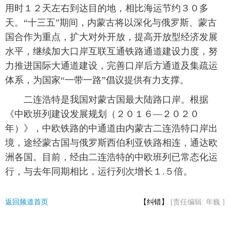
用时１２天左右到达目的地，相比海运节约３０多
富媒体
摄影
新华广播
天。“十三五”期间，内蒙古将以深化与俄罗斯、蒙古
国合作为重点，扩大对外开放，提高开放型经济发展
新华电视中文
新华电视英文
返回PC
水平，继续加大口岸互联互通铁路通道建设力度，努
力推进国际大通道建设，完善口岸后方通道及集疏运
体系，为国家“一带一路”倡议提供有力支撑。
二连浩特是我国对蒙古国最大陆路口岸。根据
《中欧班列建设发展规划（２０１６—２０２０
年）》，中欧铁路的中通道由内蒙古二连浩特口岸出
境，途经蒙古国与俄罗斯西伯利亚铁路相连，通达欧
洲各国。目前，经由二连浩特的中欧班列已常态化运
行，与去年同期相比，运行列次增长１.５倍。
返回频道首页
【纠错】
[责任编辑: 年巍 ]