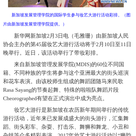
富媒体
摄影
新华广播
新加坡发展管理学院的国际学生参与妆艺大游行活动彩排。（图
片由新加坡发展管理学院提供。）
新华电视中文
新华电视英文
返回PC
新华网新加坡2月3日电（毛雅珊）由新加坡人民
协会主办的第45届妆艺大游行活动将于2月10日至11日
晚举行。近日，该活动举行了带妆彩排。
来自新加坡管理发展学院(MDIS)的60位不同国
籍、不同种族的学生将参与这个亚洲最大的街头巡演
和花车表演。由该校师生组成的舞蹈团随马来民歌
Rasa Sayang的节奏起舞、特殊的啦啦队舞蹈片段
Cheorographed有望在正式演出中成为亮点。
妆艺大游行是新加坡在农历新年期间举行的传统
游行活动，近年来已发展成盛大的街头游行，汇集舞
蹈、街头彩车、杂耍、打击乐、舞狮和舞龙、小丑和
杂技等众多精彩表演。2017年妆艺大游行活动以“狮韵