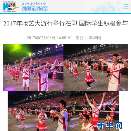
首页
时政
国际
财经
2017年妆艺大游行举行在即 国际学生积极参与
娱乐
体育
人事
教育
2017年02月03日 14:08:10
来源：
新华网
时尚
思客
地方
法治
港澳
台湾
华人
汽车
科技
能源
房产
公司
图片
视频
彩票
食品
旅游
健康
信息化
数据
金融
公益
军事
无人机