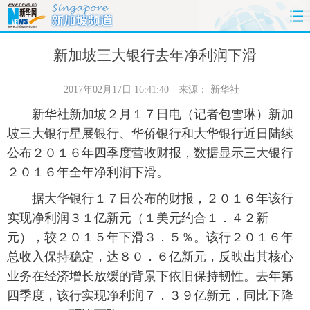
首页
时政
国际
财经
新加坡三大银行去年净利润下滑
娱乐
体育
人事
教育
2017年02月17日 16:41:40
来源：
新华社
新华社新加坡２月１７日电（记者包雪琳）新加
时尚
思客
地方
法治
坡三大银行星展银行、华侨银行和大华银行近日陆续
公布２０１６年四季度营收财报，数据显示三大银行
港澳
台湾
华人
汽车
２０１６年全年净利润下滑。
科技
能源
房产
公司
据大华银行１７日公布的财报，２０１６年该行
实现净利润３１亿新元（１美元约合１．４２新
图片
视频
彩票
食品
元），较２０１５年下滑３．５％。该行２０１６年
总收入保持稳定，达８０．６亿新元，反映出其核心
旅游
健康
信息化
数据
业务在经济增长放缓的背景下依旧保持韧性。去年第
四季度，该行实现净利润７．３９亿新元，同比下降
金融
公益
军事
无人机