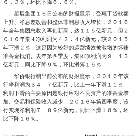
６．２％，环比下降６．６％。
富媒体
摄影
新华广播
星展集团１６日公布的财报显示，受惠于贷款额
上升、净息差改善和整体非利息收入增长，２０１６
新华电视中文
新华电视英文
返回PC
年全年集团总收入再创新高，达１１５亿新元。但２
０１６年集团净利润为４２．４亿新元，较２０１５
年下滑２％，这是因为较好的运营绩效被激增的坏账
准备金抵消。去年第四季度，集团净利润为９．１３
亿新元，同比下降９％，环比滑落１５％。
华侨银行稍早前公布的财报显示，２０１６年该
行净利润为３４．７亿新元，比上一年下滑１１％。
利润下滑的主要原因是银行应对不良资产的准备金增
加、交易和保险收入减少。２０１６年第四季度，该
行实现净利润７．８９亿新元，同比下滑１８％，环
比下降１６％。