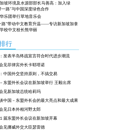
加坡环境及水源部部长马善高：加入绿
带一路”与中国深度绿色合作
华乐团举行草地音乐会
一路”带动中文教育升温——专访新加坡加拿
学校中文校长熊华丽
排行
：发表半岛终战宣言符合时代进步潮流
会见菲律宾外长卡耶塔诺
：中国外交坚持原则，不搞交易
－东盟外长会议在新加坡举行 王毅出席
会见新加坡总统哈莉玛
谈中国－东盟外长会的最大亮点和最大成果
会见日本外相河野太郎
１届东盟外长会议在新加坡开幕
会见挪威外交大臣瑟雷德