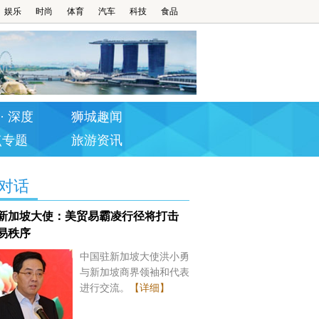
娱乐
时尚
体育
汽车
科技
食品
· 深度
狮城趣闻
点专题
旅游资讯
对话
新加坡大使：美贸易霸凌行径将打击
易秩序
中国驻新加坡大使洪小勇
与新加坡商界领袖和代表
进行交流。
【详细】