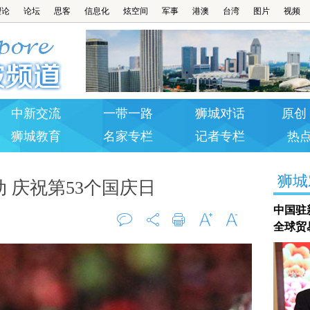
理论
论坛
思客
信息化
炫空间
军事
港澳
台湾
图片
视频
中新交流
一带一路
狮城对话
原创 
狮城教育
名家专栏
记者专栏
热
狮城
 庆祝第53个国庆日
中国驻
全球贸
评论
打印
字大
字小
0