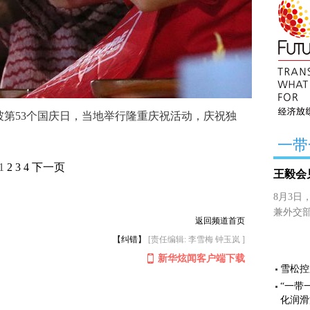
第53个国庆日，当地举行隆重庆祝活动，庆祝独
一带
1
2
3
4
下一页
王毅会
8月3
兼外交
返回频道首页
【纠错】
[责任编辑: 李雪梅 钟玉岚 ]
新华炫闻客户端下载
雪松控
“一带
化润滑