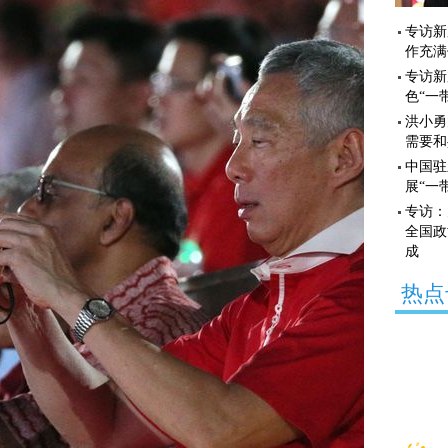
专访新
作充满
专访新
色“一
洪小勇
需要和
中国驻
展“一
专访：
全国政
成
热点