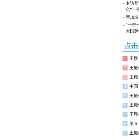
专访新
色“一
新加坡
“一带
大国际
点击
王毅
1
王毅
2
王毅
3
中国
4
王毅
5
王毅
6
王毅
7
第５
8
王毅
9