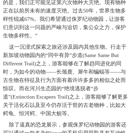
的是，我们正可能见证第六次物种大灭绝。现有物种
正在以前所未有的速度灭绝。过去50年，世界生物多
样性锐减67%。我们希望通过侏罗纪动物园，让游客
们意识到这一问题的严峻与迫切，集公众之力，保护
生物多样性。”
这一沉浸式探索之旅还涉及园内其他生物。行走于
新加坡动物园内的“同中有异”步道(Same Same But
Different Trail)之上，游客能够在了解趋同进化的同
时，为如今的动物——长颈鹿、犀牛和蝙蝠等——与
古生物在特征及行为方面有着许许多多的相似之处而
惊叹。而在河川生态园的“绝境逃脱者“步
道”(Extinction Escapees Trail)之上，游客能够了解更多
关于活化石以及至今仍存活于世的古老物种，比如大
鳄龟、恒河鳄、中国大鲵等。
除了逼真的恐龙展示，参观侏罗纪动物园的游客还
可以通过一款名为Blippar的手机应用获取具有互动性