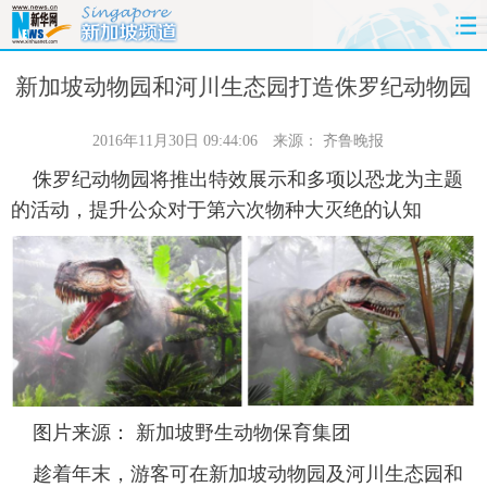
首页
时政
国际
财经
新加坡动物园和河川生态园打造侏罗纪动物园
娱乐
体育
人事
教育
2016年11月30日 09:44:06
来源：
齐鲁晚报
侏罗纪动物园将推出特效展示和多项以恐龙为主题
时尚
思客
地方
法治
的活动，提升公众对于第六次物种大灭绝的认知
港澳
台湾
华人
汽车
科技
能源
房产
公司
图片
视频
彩票
食品
旅游
健康
信息化
数据
图片来源： 新加坡野生动物保育集团
金融
公益
军事
无人机
趁着年末，游客可在新加坡动物园及河川生态园和