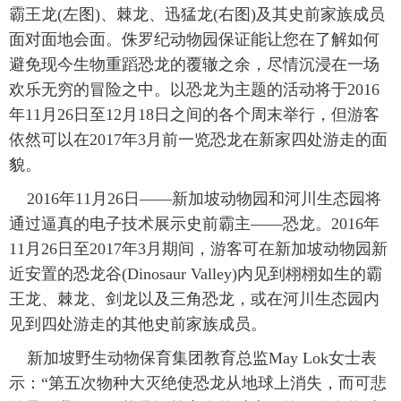
霸王龙(左图)、棘龙、迅猛龙(右图)及其史前家族成员
富媒体
摄影
新华广播
面对面地会面。侏罗纪动物园保证能让您在了解如何
避免现今生物重蹈恐龙的覆辙之余，尽情沉浸在一场
新华电视中文
新华电视英文
返回PC
欢乐无穷的冒险之中。以恐龙为主题的活动将于2016
年11月26日至12月18日之间的各个周末举行，但游客
依然可以在2017年3月前一览恐龙在新家四处游走的面
貌。
2016年11月26日——新加坡动物园和河川生态园将
通过逼真的电子技术展示史前霸主——恐龙。2016年
11月26日至2017年3月期间，游客可在新加坡动物园新
近安置的恐龙谷(Dinosaur Valley)内见到栩栩如生的霸
王龙、棘龙、剑龙以及三角恐龙，或在河川生态园内
见到四处游走的其他史前家族成员。
新加坡野生动物保育集团教育总监May Lok女士表
示：“第五次物种大灭绝使恐龙从地球上消失，而可悲