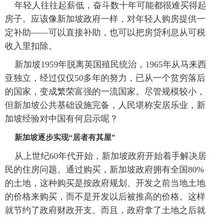
年轻人往往起薪低，奋斗数十年可能都很难买得起
富媒体
摄影
新华广播
房子。应该像新加坡政府一样，对年轻人购房提供一
定补助——可以直接补助，也可以把房贷利息从可税
新华电视中文
新华电视英文
返回PC
收入里扣除。
新加坡1959年脱离英国殖民统治，1965年从马来西
亚独立，经过仅仅50多年的努力，已从一个贫穷落后
的国家，变成繁荣富强的一流国家。尽管规模较小，
但新加坡公共基础设施完备，人民堪称安居乐业，新
加坡经验对中国有何启示呢？
新加坡逐步实现“居者有其屋”
从上世纪60年代开始，新加坡政府开始着手解决居
民的住房问题。通过购买，新加坡政府拥有全国80%
的土地，这种购买是按政府规划、开发之前当地土地
的价格来购买，而不是开发以后被推高的价格。这样
就节约了政府财政开支。而且，政府拿了土地之后就