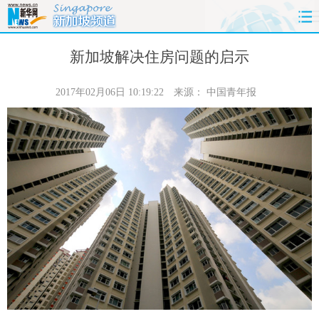
首页
时政
国际
财经
新加坡解决住房问题的启示
娱乐
体育
人事
教育
2017年02月06日 10:19:22
来源：
中国青年报
时尚
思客
地方
法治
港澳
台湾
华人
汽车
科技
能源
房产
公司
图片
视频
彩票
食品
旅游
健康
信息化
数据
金融
公益
军事
无人机