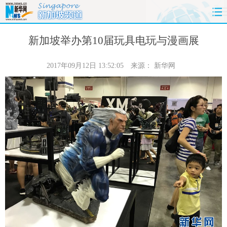
首页
时政
国际
财经
新加坡举办第10届玩具电玩与漫画展
娱乐
体育
人事
教育
2017年09月12日 13:52:05
来源：
新华网
时尚
思客
地方
法治
港澳
台湾
华人
汽车
科技
能源
房产
公司
图片
视频
彩票
食品
旅游
健康
信息化
数据
金融
公益
军事
无人机