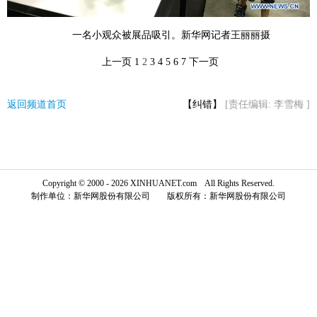
富媒体
摄影
新华广播
一名小观众被展品吸引。新华网记者王丽丽摄
新华电视中文
新华电视英文
返回PC
上一页
1
2
3
4
5
6
7
下一页
返回频道首页
【纠错】
[责任编辑: 李雪梅 ]
Copyright © 2000 - 2026 XINHUANET.com All Rights Reserved.
制作单位：新华网股份有限公司 版权所有：新华网股份有限公司