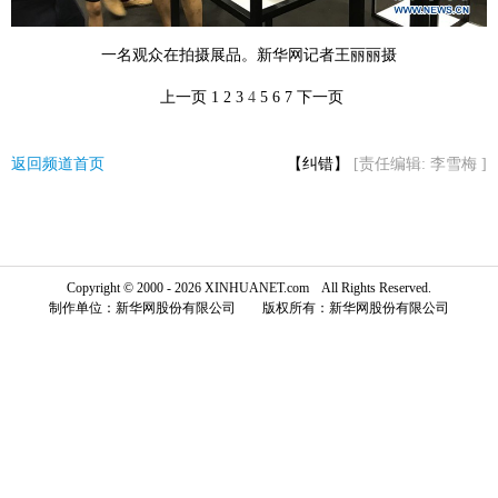
富媒体
摄影
新华广播
一名观众在拍摄展品。新华网记者王丽丽摄
新华电视中文
新华电视英文
返回PC
上一页
1
2
3
4
5
6
7
下一页
返回频道首页
【纠错】
[责任编辑: 李雪梅 ]
Copyright © 2000 - 2026 XINHUANET.com All Rights Reserved.
制作单位：新华网股份有限公司 版权所有：新华网股份有限公司