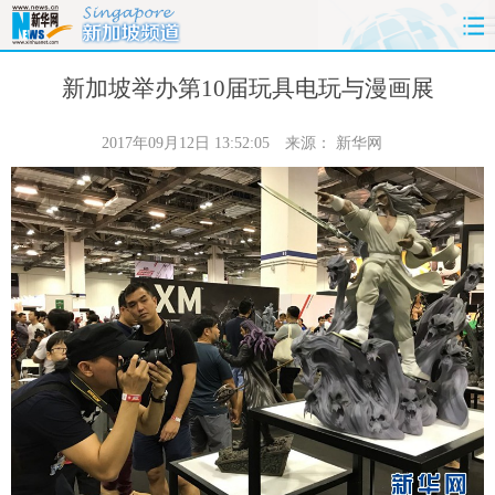
首页
时政
国际
财经
新加坡举办第10届玩具电玩与漫画展
娱乐
体育
人事
教育
2017年09月12日 13:52:05
来源：
新华网
时尚
思客
地方
法治
港澳
台湾
华人
汽车
科技
能源
房产
公司
图片
视频
彩票
食品
旅游
健康
信息化
数据
金融
公益
军事
无人机