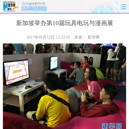
首页
时政
国际
财经
新加坡举办第10届玩具电玩与漫画展
娱乐
体育
人事
教育
2017年09月12日 13:52:05
来源：
新华网
时尚
思客
地方
法治
港澳
台湾
华人
汽车
科技
能源
房产
公司
图片
视频
彩票
食品
旅游
健康
信息化
数据
金融
公益
军事
无人机