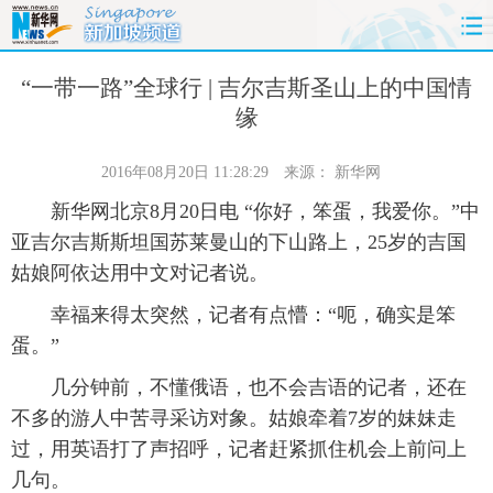
首页
时政
国际
财经
“一带一路”全球行 | 吉尔吉斯圣山上的中国情
缘
娱乐
体育
人事
教育
2016年08月20日 11:28:29
来源：
新华网
时尚
思客
地方
法治
新华网北京8月20日电 “你好，笨蛋，我爱你。”中
亚吉尔吉斯斯坦国苏莱曼山的下山路上，25岁的吉国
港澳
台湾
华人
汽车
姑娘阿依达用中文对记者说。
科技
能源
房产
公司
幸福来得太突然，记者有点懵：“呃，确实是笨
蛋。”
图片
视频
彩票
食品
几分钟前，不懂俄语，也不会吉语的记者，还在
不多的游人中苦寻采访对象。姑娘牵着7岁的妹妹走
旅游
健康
信息化
数据
过，用英语打了声招呼，记者赶紧抓住机会上前问上
金融
公益
军事
无人机
几句。