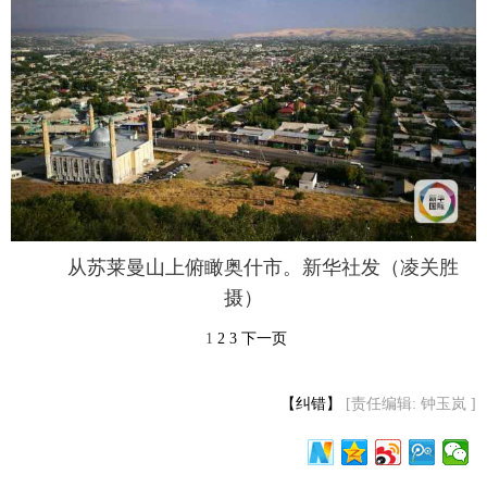
从苏莱曼山上俯瞰奥什市。新华社发（凌关胜
摄）
1
2
3
下一页
【纠错】
[责任编辑: 钟玉岚 ]