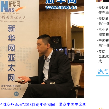
专访新
作充满
专访新
色“一
洪小勇
需要和
中国驻
展“一
专访：
全国政
成
热点
域商务论坛”2018特别年会期间，通商中国主席李