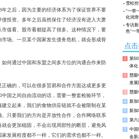
雪松控
08年之后，因为主要的经济体系为了保证世界不要
“一带
化润滑
举债投资。多年之后虽然保住了经济没有进入大萧
专访新
从市值看、股市看都提高了很多。这种情况下，要
色“一
响市场。一旦某个国家发生债务危机，就会形成骨
点击
第5
1
，如何通过中国和东盟之间多方位的沟通合作来防
体化
慧眼
2
发展
是正确的，可以在很多贸易和合作方面达成更多更
慧眼
3
和中国之间自由流动的话，需要一整套检验环节，
新加
4
遍建立起来，我们的食物供应链就不会被限制在某
新加
5
融。只要我们的方向是开放性合作，合作网络联系
第六
6
络就会更加稳固，不会出现局部性的断层，避免风
中国
7
国家发展程度都不一样，它们的需求也都不一样。
金新