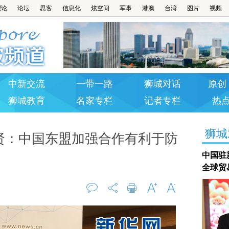
理论
论坛
思客
信息化
炫空间
军事
港澳
台湾
图片
视频
中新交流
一带一路
狮城对话
原创 
狮城教育
名家专栏
记者专栏
热
狮城
贤：中国东盟加强合作有利于防
中国驻
全球贸
评论
打印
字大
字小
0