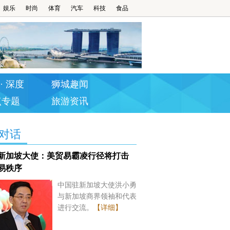
娱乐
时尚
体育
汽车
科技
食品
· 深度
狮城趣闻
点专题
旅游资讯
对话
新加坡大使：美贸易霸凌行径将打击
易秩序
中国驻新加坡大使洪小勇
与新加坡商界领袖和代表
进行交流。
【详细】