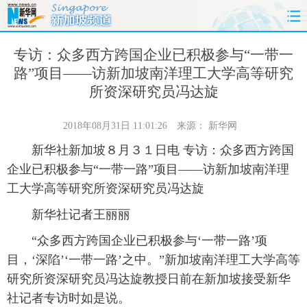
首页
时政
国际
财经
专访：众多西方跨国企业已积极参与“一带一
路”项目——访新加坡南洋理工大学高等研究
娱乐
体育
人事
教育
所资深研究员冯达旋
时尚
思客
地方
法治
2018年08月31日 11:01:26
来源：
新华网
新华社新加坡８月３１日电 专访：众多西方跨国
港澳
台湾
华人
汽车
企业已积极参与“一带一路”项目——访新加坡南洋理
工大学高等研究所资深研究员冯达旋
科技
能源
房产
公司
新华社记者王丽丽
图片
视频
彩票
食品
“众多西方跨国企业已积极参与‘一带一路’项
目，‘深陷’‘一带一路’之中。”新加坡南洋理工大学高等
旅游
健康
信息化
数据
研究所资深研究员冯达旋教授日前在新加坡接受新华
金融
公益
军事
无人机
社记者专访时如是说。