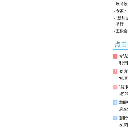
展阶段
专家：
“新加
举行
王毅会
点击
专访
1
利于
专访
2
实现
“慧
3
坛”
慧眼
4
府企
慧眼
5
发展