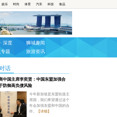
娱乐
时尚
体育
汽车
科技
食品
· 深度
狮城趣闻
点专题
旅游资讯
对话
商中国主席李奕贤：中国东盟加强合
于防御高负债风险
今年新加坡是东盟轮值主
席国，我们希望通过这个
年会加强东盟和中国的合
作。
【详细】