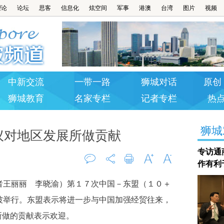
理论
论坛
思客
信息化
炫空间
军事
港澳
台湾
图片
视频
中新交流
一带一路
狮城对话
原创 
狮城教育
名家专栏
记者专栏
热
狮城
议对地区发展所做贡献
专访通
作有利
评论
打印
字大
字小
王丽丽 李晓渝）第１７次中国－东盟（１０＋
0
坡举行。东盟表示将进一步与中国加强经贸往来，
所做的贡献表示欢迎。