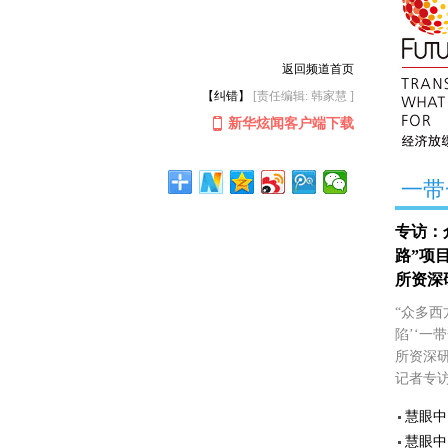
返回频道首页
【纠错】
[责任编辑: 韩家慧 ]
新华炫闻客户端下载
一带
专访：
路”项
所资深
“众多西
陷’‘一
所资深
记者专
慧眼中
慧眼中