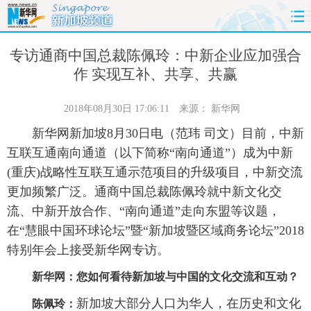
首页
时政
国际
财经
专访通商中国总裁陈佩玲：中新企业应加强合
作 实现互补、共享、共赢
娱乐
体育
人事
教育
2018年08月30日 17:06:11
来源：
新华网
时尚
思客
地方
法治
新华网新加坡8月30日电（范玮 司文）目前，中新
互联互通南向通道（以下简称“南向通道”）成为中新
港澳
台湾
华人
汽车
(重庆)战略性互联互通示范项目的升级项目，中新交流
更加频繁广泛。通商中国总裁陈佩玲就中新文化交
科技
能源
房产
公司
流、中新开放合作、“南向通道”走向东盟等议题，
图片
视频
彩票
食品
在“慧眼中国环球论坛”暨“新加坡暨区域商务论坛”2018
特别年会上接受新华网专访。
旅游
健康
信息化
数据
新华网：您如何看待新加坡与中国的文化交流和互动？
金融
公益
军事
无人机
新加坡大部分人口为华人，在历史和文化
陈佩玲：