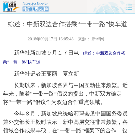
首页
时政
国际
财经
综述：中新双边合作搭乘“一带一路”快车道
娱乐
体育
人事
教育
2018年09月17日 16:05:48
来源：
新华网
新华社新加坡９月１７日电
时尚
思客
地方
法治
综述：中新双边合作搭
乘“一带一路”快车道
港澳
台湾
华人
汽车
新华社记者王丽丽 夏立新
科技
能源
房产
公司
长期以来，新加坡各界与中国互动往来频繁。近
年来，随着“一带一路”倡议的提出，中新双方确定
图片
视频
彩票
食品
将“一带一路”倡议作为双边合作重点领域。
今年８月，新加坡总统哈莉玛会见中国国务委员
旅游
健康
信息化
数据
兼外交部长王毅时表示，新中高层交往非常频繁，各
金融
公益
军事
无人机
领域合作成果丰硕，在“一带一路”框架下的合作，包