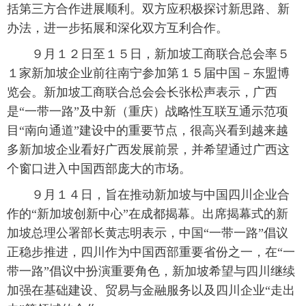
括第三方合作进展顺利。双方应积极探讨新思路、新
富媒体
摄影
新华广播
办法，进一步拓展和深化双方互利合作。
９月１２日至１５日，新加坡工商联合总会率５
新华电视中文
新华电视英文
返回PC
１家新加坡企业前往南宁参加第１５届中国－东盟博
览会。新加坡工商联合总会会长张松声表示，广西
是“一带一路”及中新（重庆）战略性互联互通示范项
目“南向通道”建设中的重要节点，很高兴看到越来越
多新加坡企业看好广西发展前景，并希望通过广西这
个窗口进入中国西部庞大的市场。
９月１４日，旨在推动新加坡与中国四川企业合
作的“新加坡创新中心”在成都揭幕。出席揭幕式的新
加坡总理公署部长黄志明表示，中国“一带一路”倡议
正稳步推进，四川作为中国西部重要省份之一，在“一
带一路”倡议中扮演重要角色，新加坡希望与四川继续
加强在基础建设、贸易与金融服务以及四川企业“走出