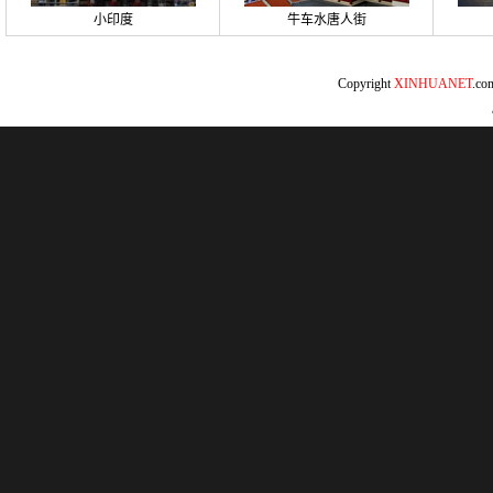
小印度
牛车水唐人街
Copyright
XINHUANET
.c