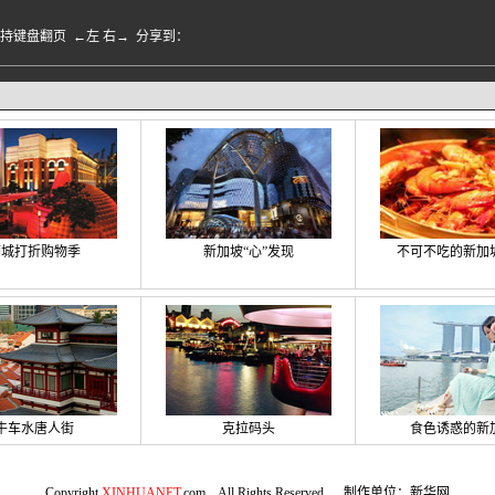
盘翻页 ←左 右→
分享到：
狮城打折购物季
新加坡“心”发现
不可不吃的新加
牛车水唐人街
克拉码头
食色诱惑的新
Copyright
XINHUANET
.com All Rights Reserved. 制作单位：新华网