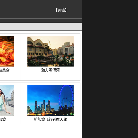
【纠错】
坡美食
魅力滨海湾
加坡
新加坡飞行者摩天轮