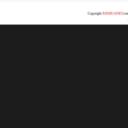
Copyright
XINHUANET
.c