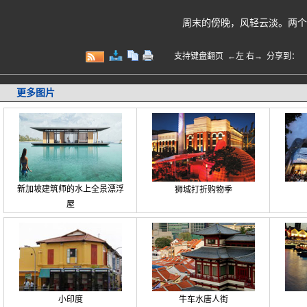
周末的傍晚，风轻云淡。两个
支持键盘翻页 ←左 右→
分享到：
更多图片
新加坡建筑师的水上全景漂浮
狮城打折购物季
屋
小印度
牛车水唐人街