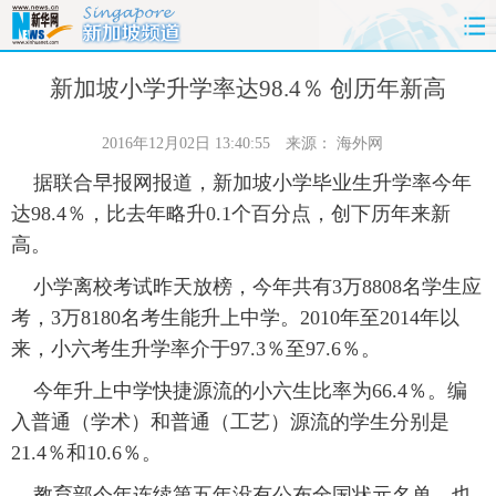
首页
时政
国际
财经
新加坡小学升学率达98.4％ 创历年新高
娱乐
体育
人事
教育
2016年12月02日 13:40:55
来源：
海外网
据联合早报网报道，新加坡小学毕业生升学率今年
时尚
思客
地方
法治
达98.4％，比去年略升0.1个百分点，创下历年来新
高。
港澳
台湾
华人
汽车
小学离校考试昨天放榜，今年共有3万8808名学生应
科技
能源
房产
公司
考，3万8180名考生能升上中学。2010年至2014年以
来，小六考生升学率介于97.3％至97.6％。
图片
视频
彩票
食品
今年升上中学快捷源流的小六生比率为66.4％。编
入普通（学术）和普通（工艺）源流的学生分别是
旅游
健康
信息化
数据
21.4％和10.6％。
金融
公益
军事
无人机
教育部今年连续第五年没有公布全国状元名单，也