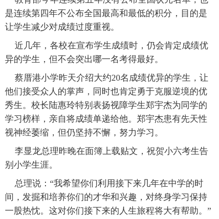
是连续第四年不公布全国最高和最低的积分，目的是
富媒体
摄影
新华广播
让学生减少对成绩过度重视。
新华电视中文
新华电视英文
返回PC
近几年，各校在宣布学生成绩时，仍会肯定成绩优
异的学生，但不会突出哪一名考得最好。
蔡厝港小学昨天介绍大约20名成绩优异的学生，让
他们接受众人的掌声，同时也肯定勇于克服逆境的优
秀生。校长陆惠玲特别表扬视障学生郑宇杰为同学的
学习榜样，亲自将成绩单递给他。郑宇杰患有先天性
视神经萎缩，但仍坚持不懈，努力学习。
李显龙总理昨晚在面簿上载贴文，祝贺小六考生告
别小学生涯。
总理说：“我希望你们利用接下来几年在中学的时
间，发掘和培养你们的才华和兴趣，对终身学习保持
一股热忱。这对你们接下来的人生旅程将大有帮助。”