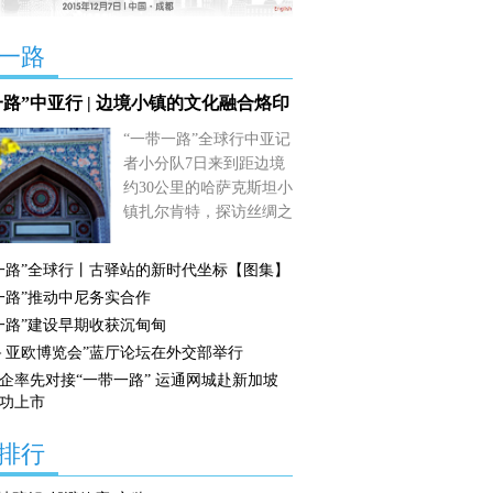
一路
一路”中亚行 | 边境小镇的文化融合烙印
“一带一路”全球行中亚记
者小分队7日来到距边境
约30公里的哈萨克斯坦小
镇扎尔肯特，探访丝绸之
路的历史印记。
【详细】
一路”全球行丨古驿站的新时代坐标【图集】
一路”推动中尼务实合作
一路”建设早期收获沉甸甸
－亚欧博览会”蓝厅论坛在外交部举行
企率先对接“一带一路” 运通网城赴新加坡
功上市
排行