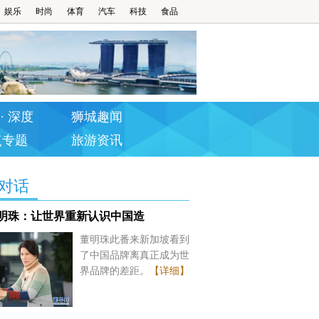
娱乐
时尚
体育
汽车
科技
食品
· 深度
狮城趣闻
点专题
旅游资讯
对话
明珠：让世界重新认识中国造
董明珠此番来新加坡看到
了中国品牌离真正成为世
界品牌的差距。
【详细】