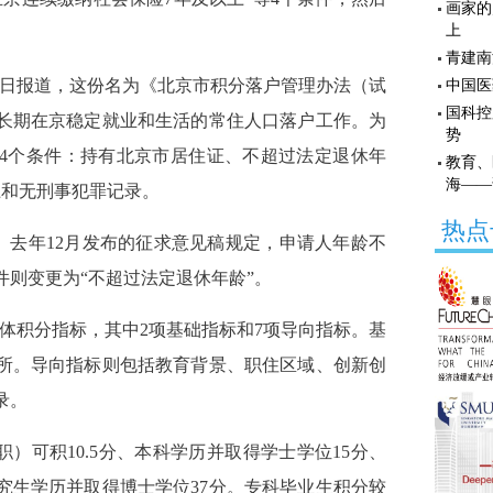
画家的
上
青建南
1日报道，这份名为《北京市积分落户管理办法（试
中国医
国科控
长期在京稳定就业和生活的常住人口落户工作。为
势
4个条件：持有北京市居住证、不超过法定退休年
教育、
海——
上和无刑事犯罪记录。
热点
。去年12月发布的征求意见稿规定，申请人年龄不
件则变更为“不超过法定退休年龄”。
体积分指标，其中2项基础指标和7项导向指标。基
所。导向指标则包括教育背景、职住区域、创新创
录。
）可积10.5分、本科学历并取得学士学位15分、
究生学历并取得博士学位37分。专科毕业生积分较