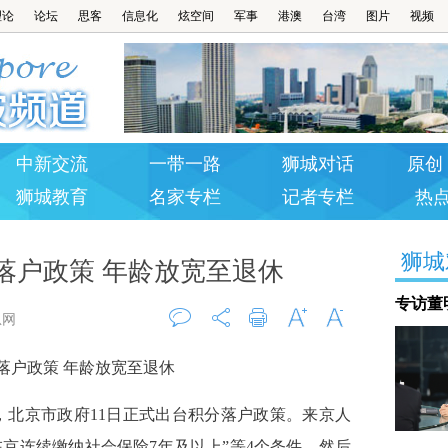
理论
论坛
思客
信息化
炫空间
军事
港澳
台湾
图片
视频
中新交流
一带一路
狮城对话
原创 
狮城教育
名家专栏
记者专栏
热
狮城
落户政策 年龄放宽至退休
专访董
息网
评论
打印
字大
字小
落户政策 年龄放宽至退休
0
称，北京市政府11日正式出台积分落户政策。来京人
京连续缴纳社会保险7年及以上”等4个条件，然后