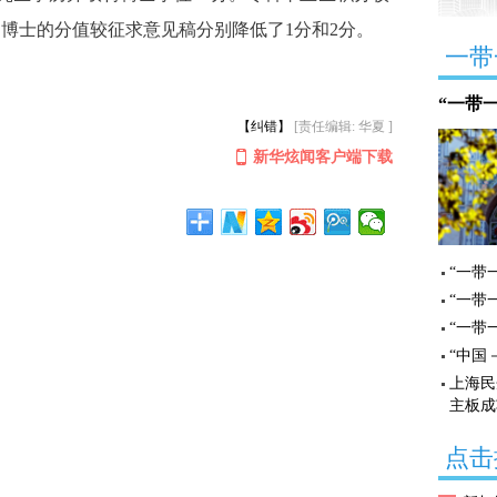
博士的分值较征求意见稿分别降低了1分和2分。
一带
“一带
【纠错】
[责任编辑: 华夏 ]
新华炫闻客户端下载
“一带
“一带
“一带
“中国
上海民
主板成
点击