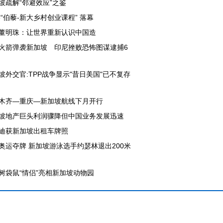
坡疏解“邻避效应”之鉴
16“伯藜-新大乡村创业课程” 落幕
董明珠：让世界重新认识中国造
火箭弹袭新加坡 印尼挫败恐怖图谋逮捕6
坡外交官:TPP战争显示"昔日美国"已不复存
木齐—重庆—新加坡航线下月开行
坡地产巨头利润骤降但中国业务发展迅速
迪获新加坡出租车牌照
奥运夺牌 新加坡游泳选手约瑟林退出200米
树袋鼠“情侣”亮相新加坡动物园