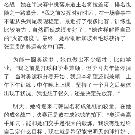
名战，她在半决赛中挑落东道主名将拉差诺，排名也
随之一路攀升。“我之前发挥时好时坏，在一场赛事中
不能从头到尾表现稳定。最近打了很多比赛，训练也
比较努力，自然而然成绩变好了，”她这样解释自己
的“火箭速度”。最终，她帮助新加坡羽毛球获得了一
张宝贵的奥运会女单门票。
为能一圆奥运梦，她也做出不少牺牲，比如学
业。“我之前是打球和学业兼顾，但学习去年暂停掉
了。当时奥运积分赛开始，我原本希望还能兼顾，上
午下午训练，中午晚上上课，坚持了一个月之后身体
出现了状况。我也想了很久，还是决定先放弃。”
明天，她将迎来与韩国名将成池铉的较量。在她
的成名战中，决赛正是败在成池铉的拍下。“奥运会高
手如云，能和她们交手是很大的锻炼。我没有想过给
自己定什么目标，现在就是希望能把明天的球打好，