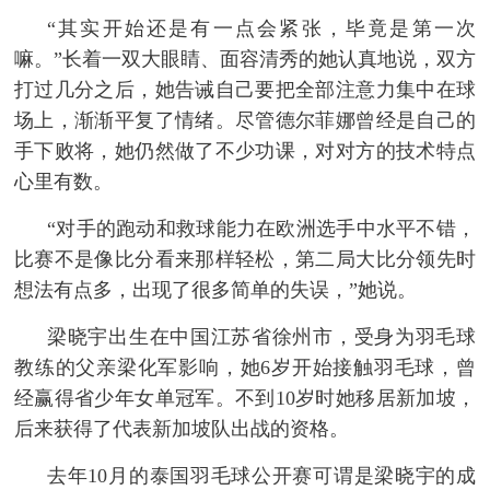
“其实开始还是有一点会紧张，毕竟是第一次
富媒体
摄影
新华广播
嘛。”长着一双大眼睛、面容清秀的她认真地说，双方
打过几分之后，她告诫自己要把全部注意力集中在球
新华电视中文
新华电视英文
返回PC
场上，渐渐平复了情绪。尽管德尔菲娜曾经是自己的
手下败将，她仍然做了不少功课，对对方的技术特点
心里有数。
“对手的跑动和救球能力在欧洲选手中水平不错，
比赛不是像比分看来那样轻松，第二局大比分领先时
想法有点多，出现了很多简单的失误，”她说。
梁晓宇出生在中国江苏省徐州市，受身为羽毛球
教练的父亲梁化军影响，她6岁开始接触羽毛球，曾
经赢得省少年女单冠军。不到10岁时她移居新加坡，
后来获得了代表新加坡队出战的资格。
去年10月的泰国羽毛球公开赛可谓是梁晓宇的成