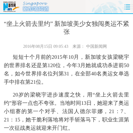
首页
时政
国际
财经
“坐上火箭去里约” 新加坡美少女独闯奥运不紧
张
娱乐
体育
人事
教育
2016年08月15日 09:05:43
来源：
中国新闻网
时尚
思客
地方
法治
短短十个月前的2015年10月，新加坡女孩梁晓宇
的世界排名还是第120位，今年3月她就成功杀进前50
港澳
台湾
华人
汽车
名，如今世界排名位列第31，在全部40名奥运女单选
手中排在第21位。
科技
能源
房产
公司
20岁的梁晓宇进步速度之快，用“坐上火箭去里
图片
视频
彩票
食品
约”形容一点也不夸张。当地时间13日，她迎来了奥运
小组赛的第一个对手、法国人德尔菲娜，21：7、
旅游
健康
信息化
数据
21：15，她干脆利落地将对手斩落马下，职业生涯第
一次征战奥运就迎来开门红。
金融
公益
军事
无人机