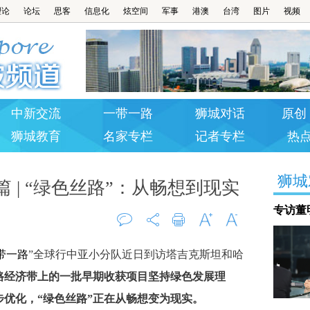
理论
论坛
思客
信息化
炫空间
军事
港澳
台湾
图片
视频
中新交流
一带一路
狮城对话
原创 
狮城教育
名家专栏
记者专栏
热
狮城
篇 | “绿色丝路”：从畅想到现实
专访董
评论
打印
字大
字小
带一路
”全球行中亚小分队近日到访塔吉克斯坦和哈
0
路经济带上的一批早期收获项目坚持绿色发展理
优化，“绿色丝路”正在从畅想变为现实。