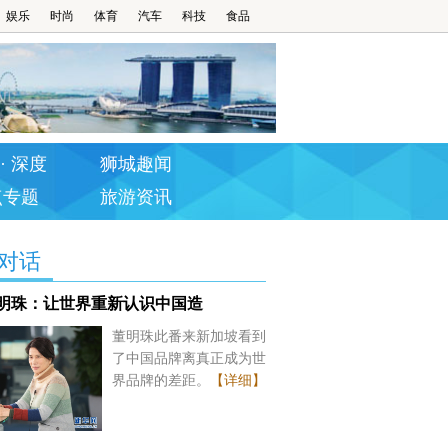
娱乐
时尚
体育
汽车
科技
食品
· 深度
狮城趣闻
点专题
旅游资讯
对话
明珠：让世界重新认识中国造
董明珠此番来新加坡看到
了中国品牌离真正成为世
界品牌的差距。
【详细】