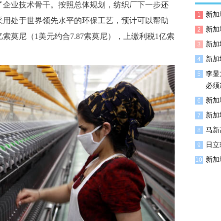
了企业技术骨干。按照总体规划，纺织厂下一步还
新加
1
采用处于世界领先水平的环保工艺，预计可以帮助
新加
2
亿索莫尼（1美元约合7.87索莫尼），上缴利税1亿索
新加
3
新加
4
李显
5
必须
新加
6
新加
7
马新
8
日立
9
新加
10