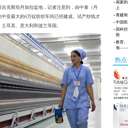
画家的
吉克斯坦丹加拉盆地，记者注意到，由中泰（丹
上
青建南
的中亚最大的6万锭纺纱车间已经建成。试产纱线才
中国医
、土耳其、意大利和波兰等国。
国科控
势
教育、
海——
热点