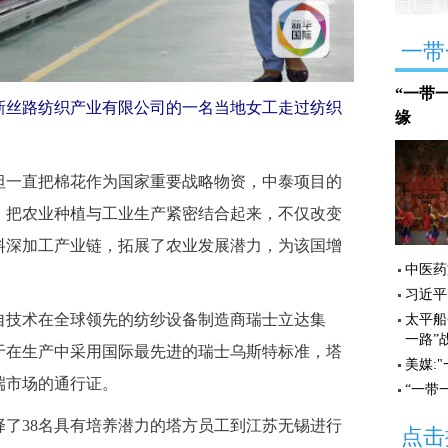
一带
“一带
丝路纺织产业有限公司的一名当地女工走过纺织
缘
一直把棉花作为国家重要战略物资，中泰项目的
，把农业种植与工业生产紧密结合起来，不仅改变
料深加工产业链，拓展了农业发展潜力，为该国增
中医药
习近平
技术在全球领先的纺纱设备制造商瑞士立达集
太平船
一路”
于在生产中采用国际最先进的瑞士乌斯特标准，塔
美媒:
端市场的通行证。
“一带
38名具有培养潜力的塔方员工到江苏无锡进行
点击