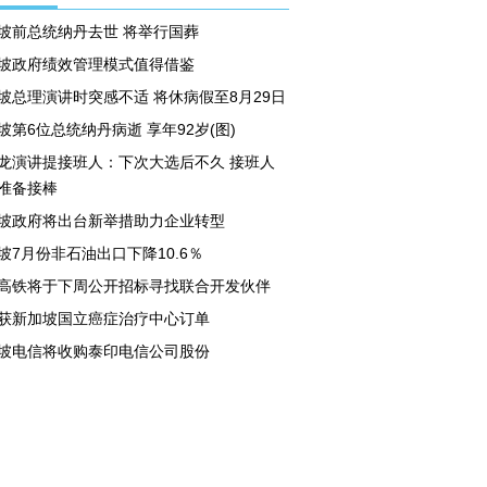
坡前总统纳丹去世 将举行国葬
坡政府绩效管理模式值得借鉴
坡总理演讲时突感不适 将休病假至8月29日
坡第6位总统纳丹病逝 享年92岁(图)
龙演讲提接班人：下次大选后不久 接班人
准备接棒
坡政府将出台新举措助力企业转型
坡7月份非石油出口下降10.6％
高铁将于下周公开招标寻找联合开发伙伴
获新加坡国立癌症治疗中心订单
坡电信将收购泰印电信公司股份