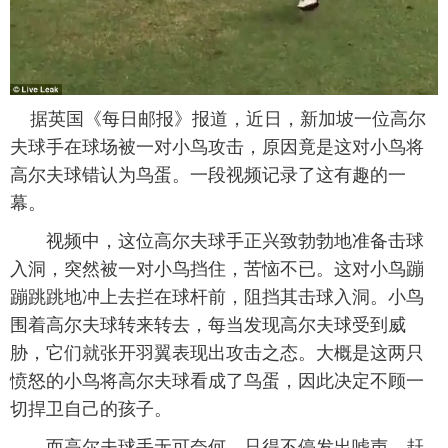
富媒体
摄影
新华广播
新华电视中文
新华电视英文
返回PC
据英国《每日邮报》报道，近日，新加坡一位高尔
夫球手在球场被一对小鸟攻击，原因竟是这对小鸟将
高尔夫球错认为鸟蛋。一段视频记录了这有趣的一
幕。
视频中，这位高尔夫球手正兴致勃勃地准备击球
入洞，突然被一对小鸟挡住，苦恼不已。这对小鸟蹦
蹦跳跳地冲上去拦在球杆前，阻挡其击球入洞。小鸟
围着高尔夫球转来转去，每当发现高尔夫球受到威
胁，它们就张开羽翼表现出攻击之态。大概是这两只
愤怒的小鸟将高尔夫球看成了鸟蛋，因此决定不顾一
切捍卫自己的孩子。
而高尔夫球手无可奈何，只得不停发出嘘声，赶