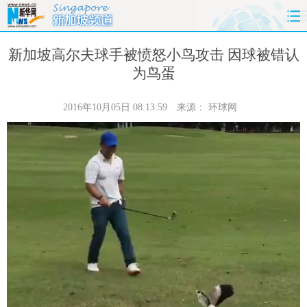
首页
时政
国际
财经
新加坡高尔夫球手被愤怒小鸟攻击 因球被错认
为鸟蛋
娱乐
体育
人事
教育
2016年10月05日 08:13:59
来源：
环球网
时尚
思客
地方
法治
港澳
台湾
华人
汽车
科技
能源
房产
公司
图片
视频
彩票
食品
旅游
健康
信息化
数据
金融
公益
军事
无人机