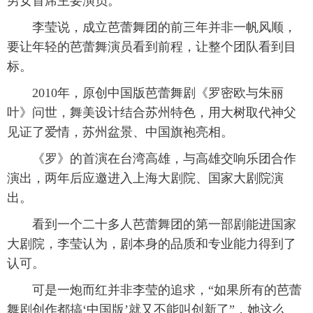
男女首席主要演员。
李莹说，成立芭蕾舞团的前三年并非一帆风顺，
要让年轻的芭蕾舞演员看到前程，让整个团队看到目
标。
2010年，原创中国版芭蕾舞剧《罗密欧与朱丽
叶》问世，舞美设计结合苏州特色，用大树取代神父
见证了爱情，苏州盆景、中国旗袍亮相。
《罗》的首演在台湾高雄，与高雄交响乐团合作
演出，两年后应邀进入上海大剧院、国家大剧院演
出。
看到一个二十多人芭蕾舞团的第一部剧能进国家
大剧院，李莹认为，剧本身的品质和专业能力得到了
认可。
可是一炮而红并非李莹的追求，“如果所有的芭蕾
舞剧创作都搞‘中国版’就又不能叫创新了”，她这么