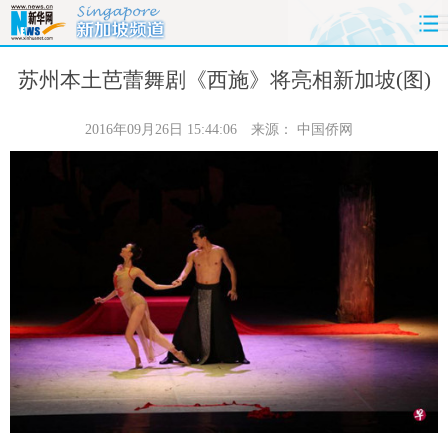
首页
时政
国际
财经
苏州本土芭蕾舞剧《西施》将亮相新加坡(图)
娱乐
体育
人事
教育
2016年09月26日 15:44:06
来源：
中国侨网
时尚
思客
地方
法治
港澳
台湾
华人
汽车
科技
能源
房产
公司
图片
视频
彩票
食品
旅游
健康
信息化
数据
金融
公益
军事
无人机