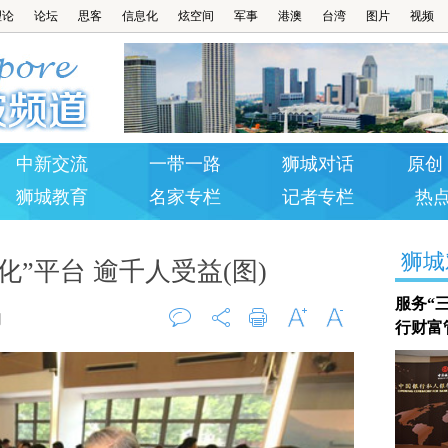
理论
论坛
思客
信息化
炫空间
军事
港澳
台湾
图片
视频
中新交流
一带一路
狮城对话
原创 
狮城教育
名家专栏
记者专栏
热
狮城
”平台 逾千人受益(图)
服务“
网
行财富
评论
打印
字大
字小
0