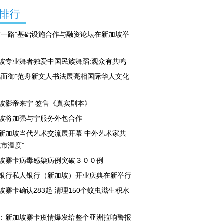
排行
带一路”基础设施合作与融资论坛在新加坡举
坡专业舞者独爱中国民族舞蹈:观众有共鸣
风而御”范舟新文人书法展亮相国际华人文化
坡影帝来宁 签售《真实剧本》
坡将加强与宁服务外包合作
新加坡当代艺术交流展开幕 中外艺术家共
城市温度”
坡寨卡病毒感染病例突破３００例
银行私人银行（新加坡）开业庆典在新举行
坡寨卡确认283起 清理150个蚊虫滋生积水
：新加坡寨卡疫情爆发给整个亚洲拉响警报