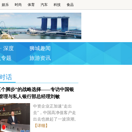
娱乐
时尚
体育
汽车
科技
食品
· 深度
狮城趣闻
点专题
旅游资讯
对话
三个脚步”的战略选择——专访中国银
管理与私人银行部总经理刘敏
中资企业正加速“走出
去”，中国高净值客户走
出去也掀起了一波浪潮。
【详细】