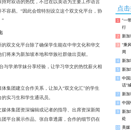
持对双语的热忱，不过在以英语为主要工作语言
点击
并不容易。“因此会馆特别设立这个双文化平台，协
”
“一
1
行
出
新加
2
的双文化平台除了确保学生能在中华文化和华文
“乘
3
周
他们将来为新加坡本地和华族社群做出贡献。
新加
4
台与学弟学妹分享经验，让学习华文的热忱薪火相
新加
5
中国
6
话“
体集团建立合作关系，让加入“双文化汇”的学生
新加
7
台的实习生和学生通讯员。
中国
8
媒体集团资深编辑或记者的指导、出席资深新闻
新加
9
处
集团平台展示作品。张自章透露，合作的细节仍在
美媒
10