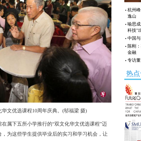
杭州峰
逸山
喻思成
科技“
中国与
陈刚：
金融
专访董
热点
文优选课程10周年庆典。(邬福梁 摄)
在属下五所小学推行的“双文化华文优选课程”迈
台，为这些学生提供毕业后的实习和学习机会，让