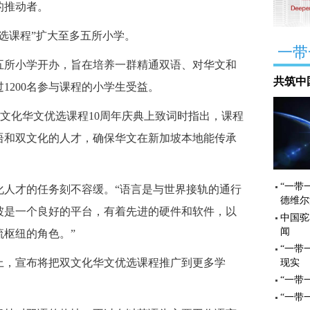
的推动者。
选课程”扩大至多五所小学。
一带
五所小学开办，旨在培养一群精通双语、对华文和
共筑中
1200名参与课程的小学生受益。
双文化华文优选课程10周年庆典上致词时指出，课程
语和双文化的人才，确保华文在新加坡本地能传承
“一带
人才的任务刻不容缓。“语言是与世界接轨的通行
德维尔
坡是一个良好的平台，有着先进的硬件和软件，以
中国驼
闻
枢纽的角色。”
“一带
，宣布将把双文化华文优选课程推广到更多学
现实
“一带
。
“一带