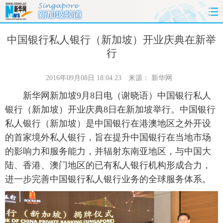
首页
时政
国际
财经
中国银行私人银行（新加坡）开业庆典在新举
行
娱乐
体育
人事
教育
2016年09月08日 18:04:23
来源：
新华网
时尚
思客
地方
法治
新华网新加坡9月8日电（谢晓语）中国银行私人
银行（新加坡）开业庆典8日在新加坡举行。中国银行
港澳
台湾
华人
汽车
私人银行（新加坡）是中国银行在港澳地区之外开设
的首家境外私人银行，旨在提升中国银行在当地市场
科技
能源
房产
公司
的影响力和服务能力，并辐射东南亚地区，与中国大
图片
视频
彩票
食品
陆、香港、澳门地区的已有私人银行机构形成合力，
进一步完善中国银行私人银行业务的全球服务体系。
旅游
健康
信息化
数据
金融
公益
军事
无人机