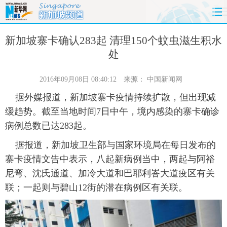
首页
时政
国际
财经
新加坡寨卡确认283起 清理150个蚊虫滋生积水
处
娱乐
体育
人事
教育
2016年09月08日 08:40:12
来源：
中国新闻网
时尚
思客
地方
法治
据外媒报道，新加坡寨卡疫情持续扩散，但出现减
缓趋势。截至当地时间7日中午，境内感染的寨卡确诊
港澳
台湾
华人
汽车
病例总数已达283起。
科技
能源
房产
公司
据报道，新加坡卫生部与国家环境局在每日发布的
寨卡疫情文告中表示，八起新病例当中，两起与阿裕
图片
视频
彩票
食品
尼弯、沈氏通道、加冷大道和巴耶利峇大道疫区有关
联；一起则与碧山12街的潜在病例区有关联。
旅游
健康
信息化
数据
金融
公益
军事
无人机