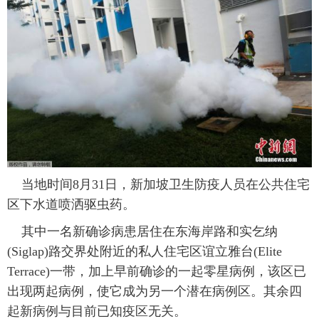
富媒体
摄影
新华广播
新华电视中文
新华电视英文
返回PC
当地时间8月31日，新加坡卫生防疫人员在公共住宅
区下水道喷洒驱虫药。
其中一名新确诊病患居住在东海岸路和实乞纳
(Siglap)路交界处附近的私人住宅区谊立雅台(Elite
Terrace)一带，加上早前确诊的一起零星病例，该区已
出现两起病例，使它成为另一个潜在病例区。其余四
起新病例与目前已知疫区无关。