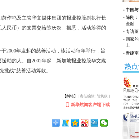
中国与
萧作鸣及主管华文媒体集团的报业控股副执行长
陈刚：
金融
.5万元人民币）的支票交给陈庆炎。据悉，活动筹得的
专访董
画家的
上
于2000年发起的慈善活动，该活动每年举行，旨
青建南
援助的人。自2002年起，新加坡报业控股华文媒
热点
统挑战”慈善活动筹款。
【纠错】
[责任编辑: 胡隽欣 ]
新华炫闻客户端下载