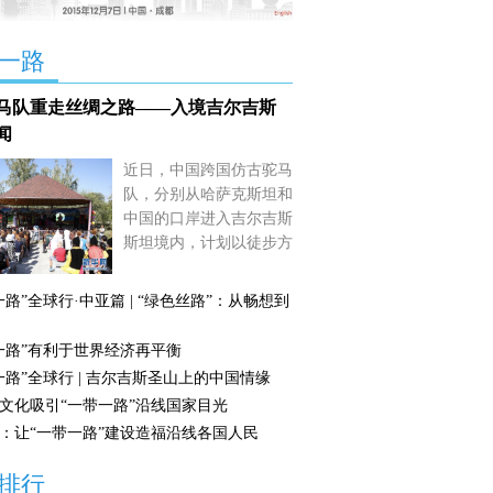
一路
马队重走丝绸之路——入境吉尔吉斯
闻
近日，中国跨国仿古驼马
队，分别从哈萨克斯坦和
中国的口岸进入吉尔吉斯
斯坦境内，计划以徒步方
式继续“丝绸之路文化之
旅”的行程，用一系列文
一路”全球行·中亚篇 | “绿色丝路”：从畅想到
化活动增进中吉两国人民
的友谊。
【详细】
一路”有利于世界经济再平衡
一路”全球行 | 吉尔吉斯圣山上的中国情缘
文化吸引“一带一路”沿线国家目光
：让“一带一路”建设造福沿线各国人民
排行