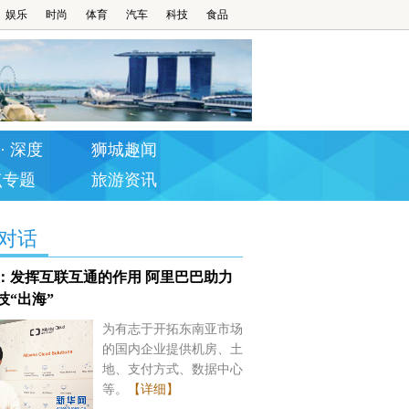
娱乐
时尚
体育
汽车
科技
食品
· 深度
狮城趣闻
点专题
旅游资讯
对话
：发挥互联互通的作用 阿里巴巴助力
技“出海”
为有志于开拓东南亚市场
的国内企业提供机房、土
地、支付方式、数据中心
等。
【详细】