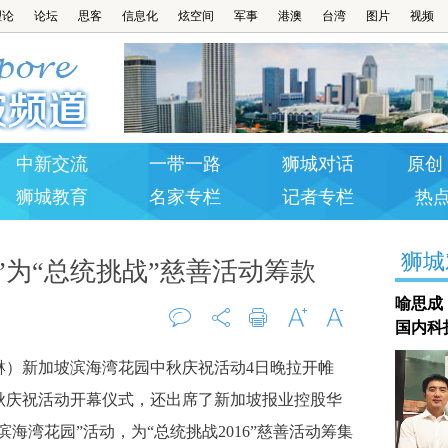
理论
论坛
思客
信息化
炫空间
军事
港澳
台湾
图片
视频
中新交流
一带一路
狮城对话
原创 
狮城教育
名家专栏
记者专栏
热
狮城
”为“总统挑战”慈善活动筹款
喻思成
国内科
评论
打印
字大
字小
琳）新加坡滨海湾花园中秋庆祝活动4日晚拉开帷
0
秋庆祝活动开幕仪式，还出席了新加坡报业控股华
海湾花园”活动，为“总统挑战2016”慈善活动筹集