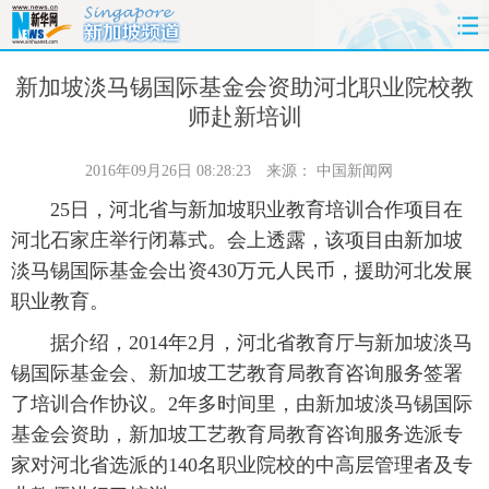
首页
时政
国际
财经
新加坡淡马锡国际基金会资助河北职业院校教
师赴新培训
娱乐
体育
人事
教育
2016年09月26日 08:28:23
来源：
中国新闻网
时尚
思客
地方
法治
25日，河北省与新加坡职业教育培训合作项目在
河北石家庄举行闭幕式。会上透露，该项目由新加坡
港澳
台湾
华人
汽车
淡马锡国际基金会出资430万元人民币，援助河北发展
职业教育。
科技
能源
房产
公司
据介绍，2014年2月，河北省教育厅与新加坡淡马
图片
视频
彩票
食品
锡国际基金会、新加坡工艺教育局教育咨询服务签署
了培训合作协议。2年多时间里，由新加坡淡马锡国际
旅游
健康
信息化
数据
基金会资助，新加坡工艺教育局教育咨询服务选派专
家对河北省选派的140名职业院校的中高层管理者及专
金融
公益
军事
无人机